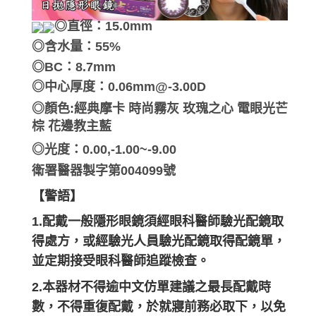
◎直徑：15.0mm
◎含水量：55%
◎BC：8.7mm
◎中心厚度：0.06mm@-3.00D
◎顏色:
經典摩卡 時尚霧灰 玫瑰之心 電眼光芒
棕
花邊教主
藍
◎光度：0.00,-1.00~-9.00
衛署醫器製字第004099號
【警語】
1.配戴一般隱形眼鏡須經眼科醫師驗光配鏡取
得處方，或經驗光人員驗光
配鏡取得配鏡單，
並定期接受眼科醫師追蹤檢查。
2.本器材不得逾中文仿單建議之最長配戴時
數，不得重復配戴，
於就寢前務必取下，以免